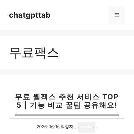
컨
텐
chatgpttab
메
츠
로
뉴
건
너
무료팩스
뛰
기
무료 웹팩스 추천 서비스 TOP
5 | 기능 비교 꿀팁 공유해요!
2026-06-16
작성자:
media