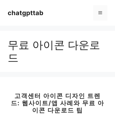
컨
텐
chatgpttab
메
츠
로
뉴
건
너
무료 아이콘 다운로
뛰
기
드
고객센터 아이콘 디자인 트렌
드: 웹사이트/앱 사례와 무료 아
이콘 다운로드 팁