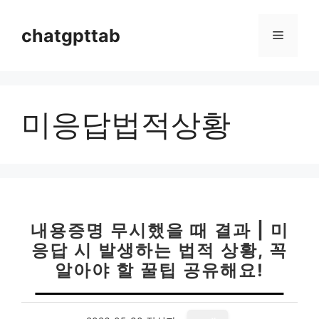
컨
텐
chatgpttab
메
츠
로
뉴
건
너
미응답법적상황
뛰
기
내용증명 무시했을 때 결과 | 미
응답 시 발생하는 법적 상황, 꼭
알아야 할 꿀팁 공유해요!