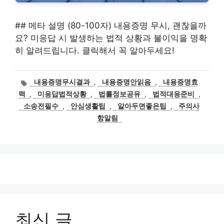
## 메타 설명 (80-100자) 내용증명 무시, 괜찮을까
요? 미응답 시 발생하는 법적 상황과 불이익을 명확
히 알려드립니다. 클릭해서 꼭 알아두세요!
태
내용증명무시결과
,
내용증명안읽음
,
내용증명효
그
력
,
미응답법적상황
,
법률정보공유
,
법적대응준비
,
소송전필수
,
안심생활팁
,
알아두면좋은팁
,
주의사
항알림
최신 글