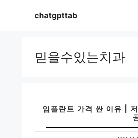
컨
텐
chatgpttab
츠
로
건
너
뛰
믿을수있는치과
기
임플란트 가격 싼 이유 | 