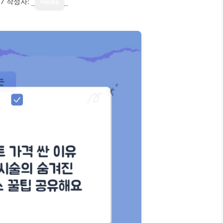
17
작성자:
media