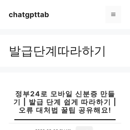
컨
텐
chatgpttab
메
츠
로
뉴
건
너
발급단계따라하기
뛰
기
정부24로 모바일 신분증 만들
기 | 발급 단계 쉽게 따라하기 |
오류 대처법 꿀팁 공유해요!