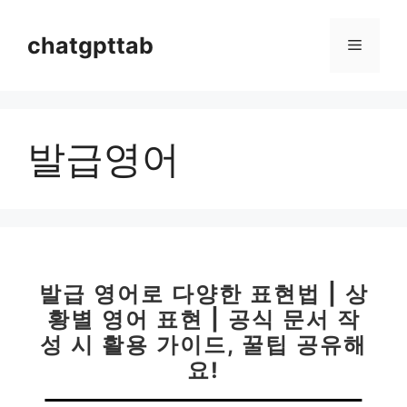
컨
텐
chatgpttab
메
츠
로
뉴
건
너
발급영어
뛰
기
발급 영어로 다양한 표현법 | 상
황별 영어 표현 | 공식 문서 작
성 시 활용 가이드, 꿀팁 공유해
요!