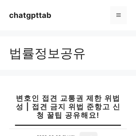
컨
텐
chatgpttab
메
츠
로
뉴
건
너
법률정보공유
뛰
기
변호인 접견 교통권 제한 위법
성 | 접견 금지 위법 준항고 신
청 꿀팁 공유해요!