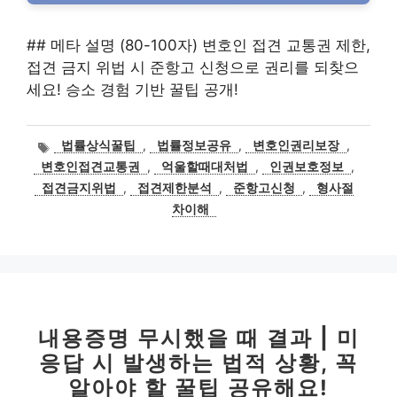
## 메타 설명 (80-100자) 변호인 접견 교통권 제한,
접견 금지 위법 시 준항고 신청으로 권리를 되찾으
세요! 승소 경험 기반 꿀팁 공개!
태
법률상식꿀팁
,
법률정보공유
,
변호인권리보장
,
그
변호인접견교통권
,
억울할때대처법
,
인권보호정보
,
접견금지위법
,
접견제한분석
,
준항고신청
,
형사절
차이해
내용증명 무시했을 때 결과 | 미
응답 시 발생하는 법적 상황, 꼭
알아야 할 꿀팁 공유해요!