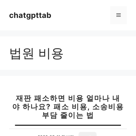
컨
텐
chatgpttab
메
츠
로
뉴
건
너
법원 비용
뛰
기
재판 패소하면 비용 얼마나 내
야 하나요? 패소 비용, 소송비용
부담 줄이는 법