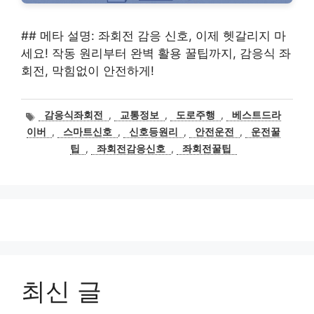
## 메타 설명: 좌회전 감응 신호, 이제 헷갈리지 마
세요! 작동 원리부터 완벽 활용 꿀팁까지, 감응식 좌
회전, 막힘없이 안전하게!
태
감응식좌회전
,
교통정보
,
도로주행
,
베스트드라
그
이버
,
스마트신호
,
신호등원리
,
안전운전
,
운전꿀
팁
,
좌회전감응신호
,
좌회전꿀팁
최신 글