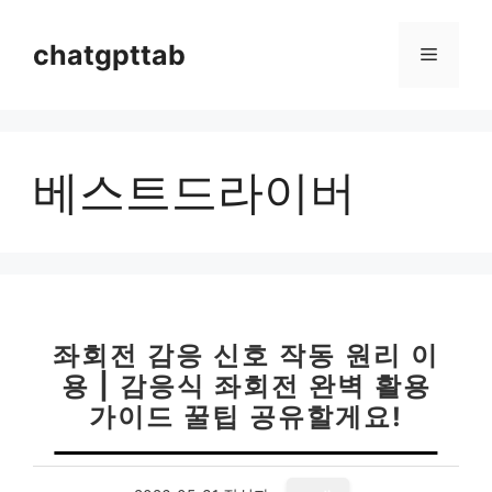
컨
텐
chatgpttab
메
츠
로
뉴
건
너
베스트드라이버
뛰
기
좌회전 감응 신호 작동 원리 이
용 | 감응식 좌회전 완벽 활용
가이드 꿀팁 공유할게요!