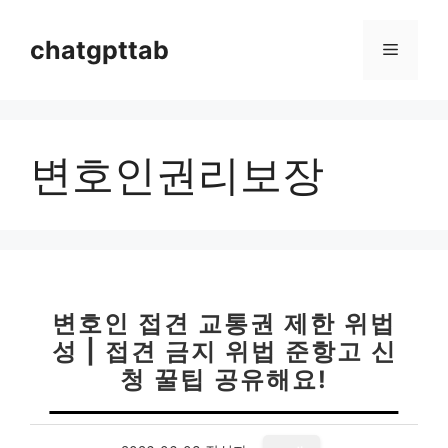
컨
텐
chatgpttab
메
츠
로
뉴
건
너
변호인권리보장
뛰
기
변호인 접견 교통권 제한 위법
성 | 접견 금지 위법 준항고 신
청 꿀팁 공유해요!