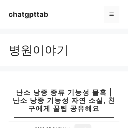
컨
텐
chatgpttab
메
츠
로
뉴
건
너
병원이야기
뛰
기
난소 낭종 종류 기능성 물혹 |
난소 낭종 기능성 자연 소실, 친
구에게 꿀팁 공유해요