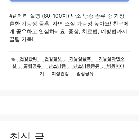
## 메타 설명 (80-100자) 난소 낭종 종류 중 가장
흔한 기능성 물혹, 자연 소실 가능성 높아요! 친구에
게 공유하고 안심하세요. 증상, 치료법, 예방법까지
꿀팁 가득!
태
건강관리
,
건강정보
,
기능성물혹
,
기능성자연소
그
실
,
꿀팁공유
,
난소낭종
,
난소낭종종류
,
병원이야
기
,
여성건강
,
일상공유
최신 글