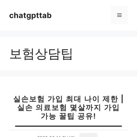
컨
텐
chatgpttab
메
츠
로
뉴
건
너
보험상담팁
뛰
기
실손보험 가입 최대 나이 제한 |
실손 의료보험 몇살까지 가입
가능 꿀팁 공유!