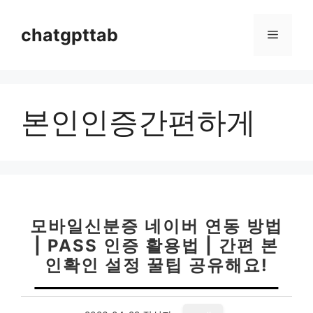
컨
텐
chatgpttab
메
츠
로
뉴
건
너
본인인증간편하게
뛰
기
모바일신분증 네이버 연동 방법
| PASS 인증 활용법 | 간편 본
인확인 설정 꿀팁 공유해요!