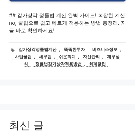
## 감가상각 정률법 계산 완벽 가이드! 복잡한 계산
no, 꿀팁으로 쉽고 빠르게 적용하는 방법 총정리. 지
금 바로 확인하세요!
태
감가상각정률법계산
,
똑똑한투자
,
비즈니스정보
,
그
사업꿀팁
,
세무팁
,
쉬운회계
,
자산관리
,
재무상
식
,
정률법감가상각적용방법
,
회계꿀팁
최신 글