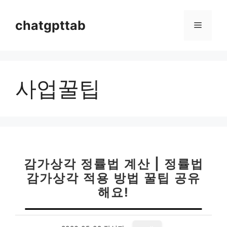
컨
텐
chatgpttab
메
츠
로
뉴
건
너
사업꿀팁
뛰
기
감가상각 정률법 계산 | 정률법
감가상각 적용 방법 꿀팁 공유
해요!