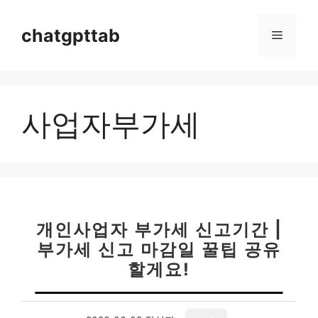
컨
텐
chatgpttab
메
츠
로
뉴
건
너
사업자부가세
뛰
기
개인사업자 부가세 신고기간 |
부가세 신고 마감일 꿀팁 공유
할게요!