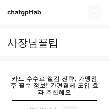
컨
텐
chatgpttab
메
츠
로
뉴
건
너
사장님꿀팁
뛰
기
카드 수수료 절감 전략, 가맹점
주 필수 정보! 간편결제 도입 효
과 추천해요