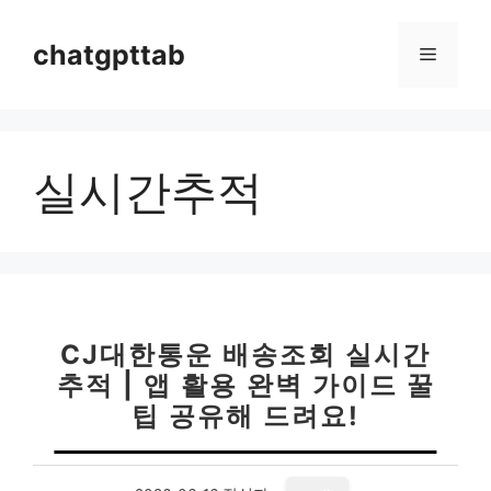
컨
텐
chatgpttab
메
츠
로
뉴
건
너
실시간추적
뛰
기
CJ대한통운 배송조회 실시간
추적 | 앱 활용 완벽 가이드 꿀
팁 공유해 드려요!