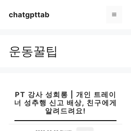
컨
텐
chatgpttab
메
츠
로
뉴
건
너
운동꿀팁
뛰
기
PT 강사 성희롱 | 개인 트레이
너 성추행 신고 배상, 친구에게
알려드려요!