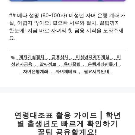
## 메타 설명 (80-100자) 미성년 자녀 은행 계좌 개
설, 어렵지 않아요! 필요한 서류와 절차, 꿀팁까지
한눈에! 지금 바로 자녀의 첫 금융 시작을 도와주세
요.
태
계좌개설절차
,
금융상식
,
미성년자계좌개설
,
미
그
성년자금융
,
알짜정보
,
육아꿀팁
,
은행계좌만들기
,
자녀은행계좌
,
자녀재테크
,
필요서류안내
연령대조표 활용 가이드 | 학년
별 출생년도 빠르게 확인하기
꿀팁 공유할게요!