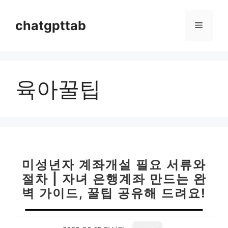
컨
텐
chatgpttab
메
츠
로
뉴
건
너
육아꿀팁
뛰
기
미성년자 계좌개설 필요 서류와
절차 | 자녀 은행계좌 만드는 완
벽 가이드, 꿀팁 공유해 드려요!