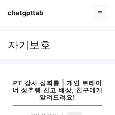
컨
텐
chatgpttab
메
츠
로
뉴
건
너
자기보호
뛰
기
PT 강사 성희롱 | 개인 트레이
너 성추행 신고 배상, 친구에게
알려드려요!