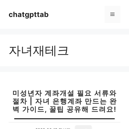
컨
텐
chatgpttab
메
츠
로
뉴
건
너
자녀재테크
뛰
기
미성년자 계좌개설 필요 서류와
절차 | 자녀 은행계좌 만드는 완
벽 가이드, 꿀팁 공유해 드려요!