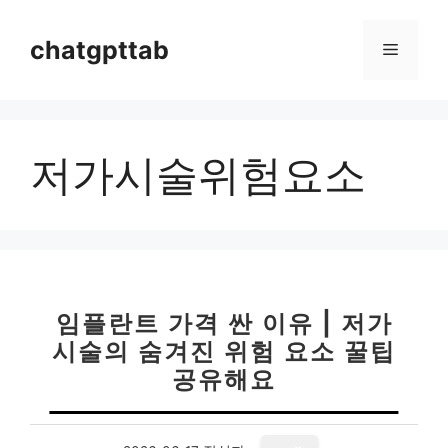
컨
텐
chatgpttab
메
츠
로
뉴
건
너
저가시술위험요소
뛰
기
임플란트 가격 싼 이유 | 저가
시술의 숨겨진 위험 요소 꿀팁
공유해요