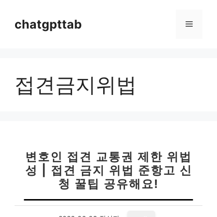
컨
텐
chatgpttab
메
츠
로
뉴
건
너
접견금지위법
뛰
기
변호인 접견 교통권 제한 위법
성 | 접견 금지 위법 준항고 신
청 꿀팁 공유해요!