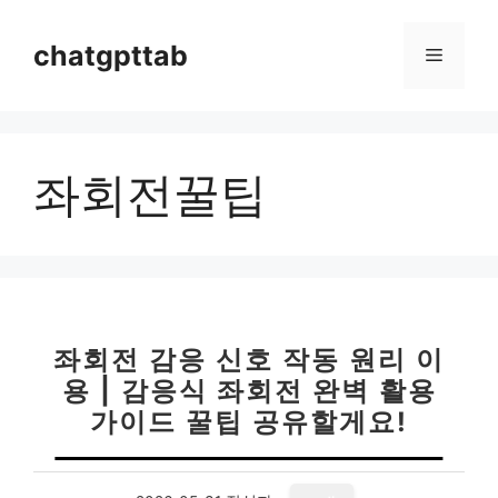
컨
텐
chatgpttab
메
츠
로
뉴
건
너
좌회전꿀팁
뛰
기
좌회전 감응 신호 작동 원리 이
용 | 감응식 좌회전 완벽 활용
가이드 꿀팁 공유할게요!