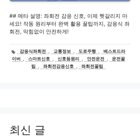
## 메타 설명: 좌회전 감응 신호, 이제 헷갈리지 마
세요! 작동 원리부터 완벽 활용 꿀팁까지, 감응식 좌
회전, 막힘없이 안전하게!
태
감응식좌회전
,
교통정보
,
도로주행
,
베스트드라
그
이버
,
스마트신호
,
신호등원리
,
안전운전
,
운전꿀
팁
,
좌회전감응신호
,
좌회전꿀팁
최신 글