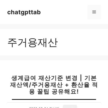
컨
텐
chatgpttab
메
츠
로
뉴
건
너
주거용재산
뛰
기
생계급여 재산기준 변경 | 기본
재산액/주거용재산 + 환산율 적
용 꿀팁 공유해요!