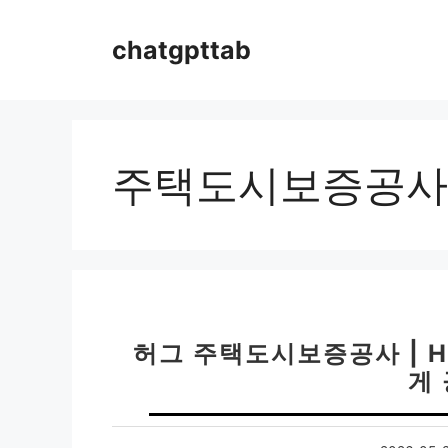
컨
텐
chatgpttab
츠
로
건
너
뛰
주택도시보증공사
기
허그 주택도시보증공사 | 
게