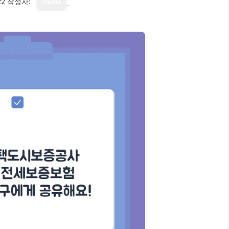
22
작성자:
media