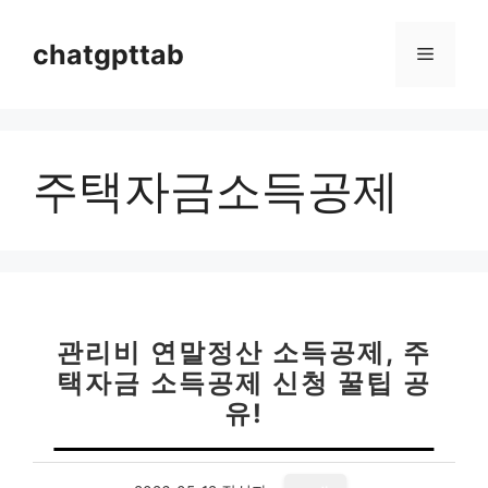
컨
텐
chatgpttab
메
츠
로
뉴
건
너
주택자금소득공제
뛰
기
관리비 연말정산 소득공제, 주
택자금 소득공제 신청 꿀팁 공
유!