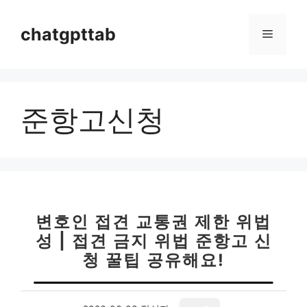
컨
텐
chatgpttab
메
츠
로
뉴
건
너
준항고신청
뛰
기
변호인 접견 교통권 제한 위법
성 | 접견 금지 위법 준항고 신
청 꿀팁 공유해요!