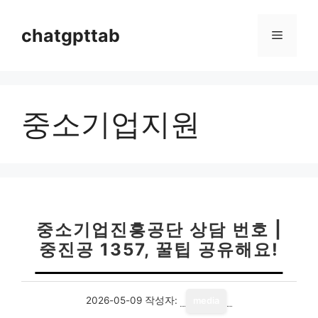
컨
텐
chatgpttab
메
츠
로
뉴
건
너
중소기업지원
뛰
기
중소기업진흥공단 상담 번호 |
중진공 1357, 꿀팁 공유해요!
2026-05-09
작성자:
media