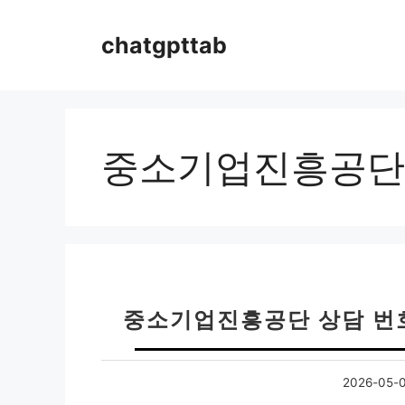
컨
텐
chatgpttab
츠
로
건
너
뛰
중소기업진흥공단
기
중소기업진흥공단 상담 번호 
2026-05-