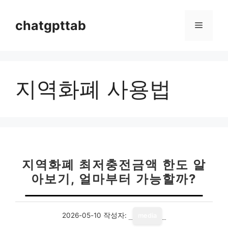
컨
텐
chatgpttab
메
츠
로
뉴
건
너
지역화폐 사용법
뛰
기
지역화폐 최저충전금액 한도 알
아보기, 얼마부터 가능할까?
2026-05-10
작성자:
media