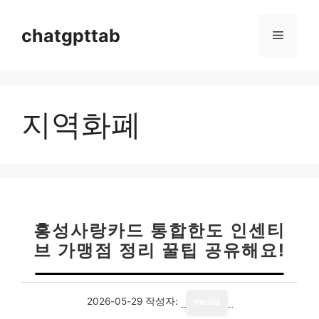
컨
텐
chatgpttab
메
츠
로
뉴
건
너
지역화폐
뛰
기
홍성사랑카드 통합한도 인센티
브 가맹점 정리 꿀팁 공유해요!
2026-05-29
작성자:
media