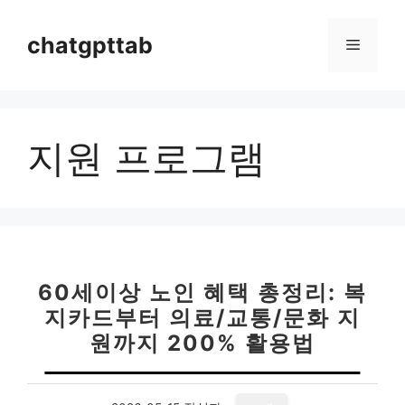
컨
텐
chatgpttab
메
츠
로
뉴
건
너
지원 프로그램
뛰
기
60세이상 노인 혜택 총정리: 복
지카드부터 의료/교통/문화 지
원까지 200% 활용법