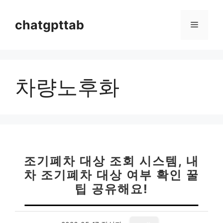
컨
텐
chatgpttab
메
츠
로
뉴
건
너
차량노후화
뛰
기
조기폐차 대상 조회 시스템, 내
차 조기폐차 대상 여부 확인 꿀
팁 공유해요!