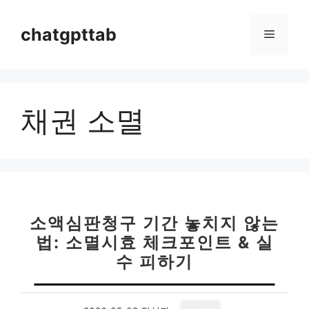
컨
텐
chatgpttab
메
츠
로
뉴
건
너
채권 소멸
뛰
기
소액심판청구 기간 놓치지 않는
법: 소멸시효 체크포인트 & 실
수 피하기