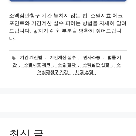
소액심판청구 기간 놓치지 않는 법, 소멸시효 체크
포인트와 기간계산 실수 피하는 방법을 자세히 알려
드립니다. 놓치기 쉬운 부분을 명확히 짚어드립니
다.
태
기간 계산법
,
기간계산 실수
,
민사소송
,
법률 기
그
간
,
소멸시효 체크
,
소송 절차
,
소액심판 신청
,
소
액심판청구 기간
,
채권 소멸
최신 글