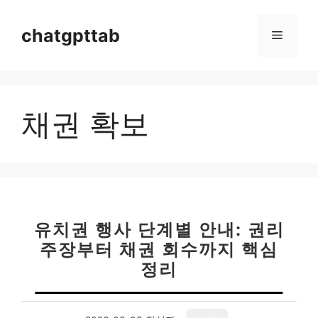
컨
텐
chatgpttab
메
츠
로
뉴
건
너
채권 확보
뛰
기
유치권 행사 단계별 안내: 권리
주장부터 채권 회수까지 핵심
정리