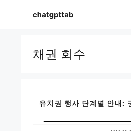
컨
텐
chatgpttab
츠
로
건
너
뛰
채권 회수
기
유치권 행사 단계별 안내: