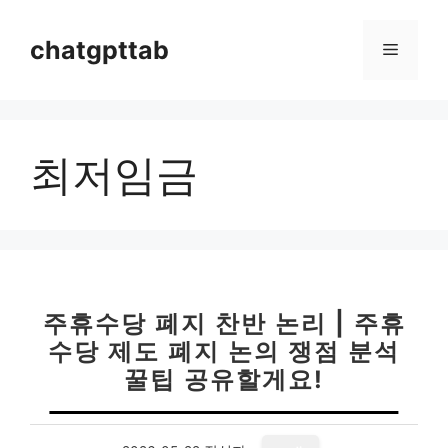
컨
텐
chatgpttab
메
츠
로
뉴
건
너
최저임금
뛰
기
주휴수당 폐지 찬반 논리 | 주휴
수당 제도 폐지 논의 쟁점 분석
꿀팁 공유할게요!