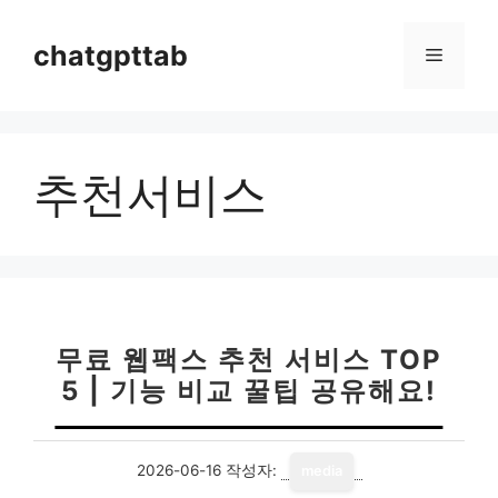
컨
텐
chatgpttab
메
츠
로
뉴
건
너
추천서비스
뛰
기
무료 웹팩스 추천 서비스 TOP
5 | 기능 비교 꿀팁 공유해요!
2026-06-16
작성자:
media