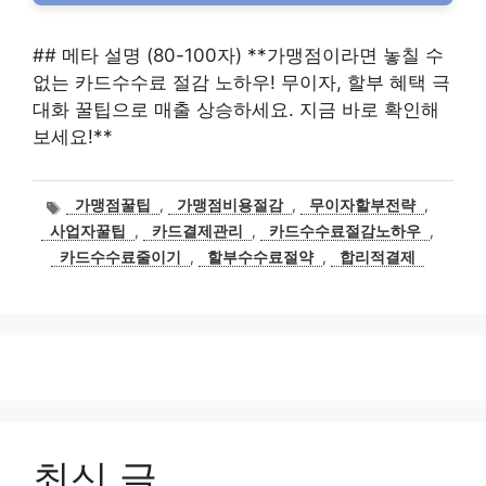
## 메타 설명 (80-100자) **가맹점이라면 놓칠 수
없는 카드수수료 절감 노하우! 무이자, 할부 혜택 극
대화 꿀팁으로 매출 상승하세요. 지금 바로 확인해
보세요!**
태
가맹점꿀팁
,
가맹점비용절감
,
무이자할부전략
,
그
사업자꿀팁
,
카드결제관리
,
카드수수료절감노하우
,
카드수수료줄이기
,
할부수수료절약
,
합리적결제
최신 글