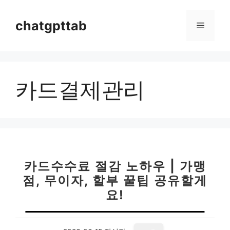
컨
텐
chatgpttab
메
츠
로
뉴
건
너
카드결제관리
뛰
기
카드수수료 절감 노하우 | 가맹
점, 무이자, 할부 꿀팁 공유할게
요!