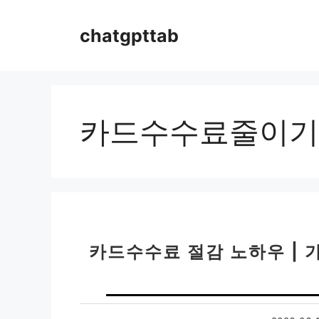
컨
텐
chatgpttab
츠
로
건
너
뛰
카드수수료줄이기
기
카드수수료 절감 노하우 | 