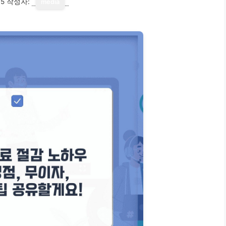
15
작성자:
media