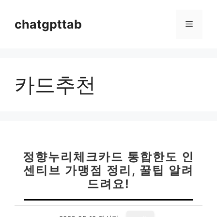
컨
텐
chatgpttab
메
츠
로
뉴
건
너
카드추천
뛰
기
정향누리체크카드 통합한도 인
센티브 가맹점 정리, 꿀팁 알려
드려요!