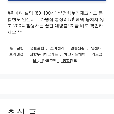
## 메타 설명 (80-100자) **정향누리체크카드 통
합한도 인센티브 가맹점 총정리! 💰 혜택 놓치지 않
고 200% 활용하는 꿀팁 대방출! 지금 바로 확인하
세요!**
태
꿀팁
,
생활꿀팁
,
소비정리
,
알뜰생활
,
인센티
그
브가맹점
,
정향누리체크카드
,
체크카드혜택
,
카드정
보
,
카드추천
,
통합한도
최신 글