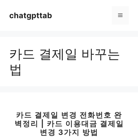
컨
텐
chatgpttab
메
츠
로
뉴
건
너
카드 결제일 바꾸는
뛰
기
법
카드 결제일 변경 전화번호 완
벽정리 | 카드 이용대금 결제일
변경 3가지 방법