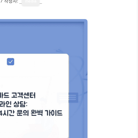
17
작성자:
media