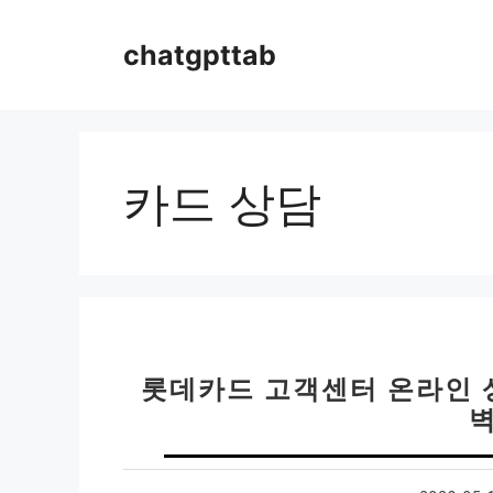
컨
텐
chatgpttab
츠
로
건
너
뛰
카드 상담
기
롯데카드 고객센터 온라인 상