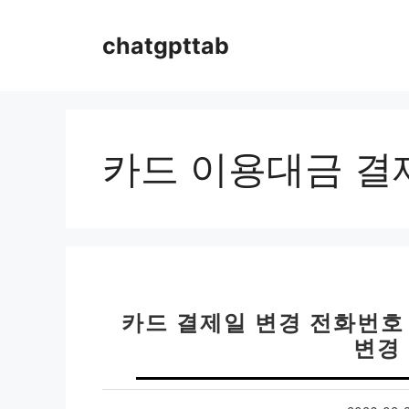
컨
텐
chatgpttab
츠
로
건
너
뛰
카드 이용대금 결
기
카드 결제일 변경 전화번호
변경