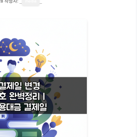
28
작성자:
media