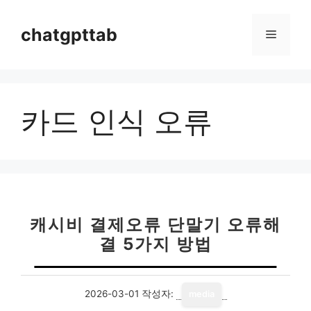
컨
텐
chatgpttab
메
츠
로
뉴
건
너
카드 인식 오류
뛰
기
캐시비 결제오류 단말기 오류해
결 5가지 방법
2026-03-01
작성자:
media