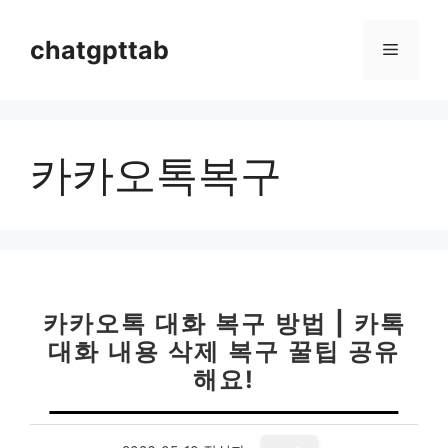
컨
텐
chatgpttab
메
츠
로
뉴
건
너
카카오톡복구
뛰
기
카카오톡 대화 복구 방법 | 카톡
대화 내용 삭제 복구 꿀팁 공유
해요!