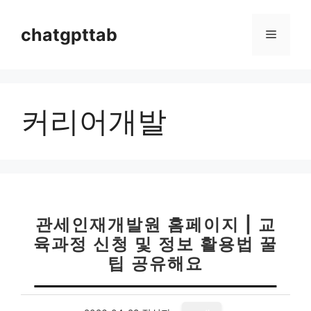
컨
텐
chatgpttab
메
츠
로
뉴
건
너
커리어개발
뛰
기
관세인재개발원 홈페이지 | 교
육과정 신청 및 정보 활용법 꿀
팁 공유해요