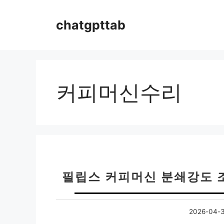
컨
텐
chatgpttab
츠
로
건
너
뛰
커피머신수리
기
필립스 커피머신 분쇄강도 
2026-04-