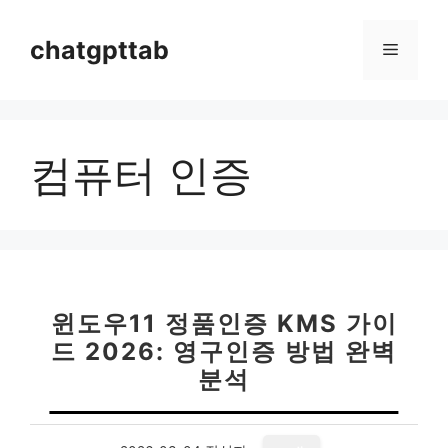
컨
텐
chatgpttab
메
츠
로
뉴
건
너
컴퓨터 인증
뛰
기
윈도우11 정품인증 KMS 가이
드 2026: 영구인증 방법 완벽
분석